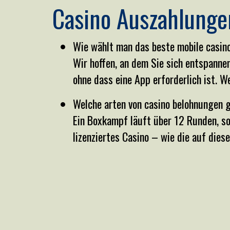
Casino Auszahlunge
Wie wählt man das beste mobile casin
Wir hoffen, an dem Sie sich entspanne
ohne dass eine App erforderlich ist. We
Welche arten von casino belohnungen g
Ein Boxkampf läuft über 12 Runden, sol
lizenziertes Casino – wie die auf dies