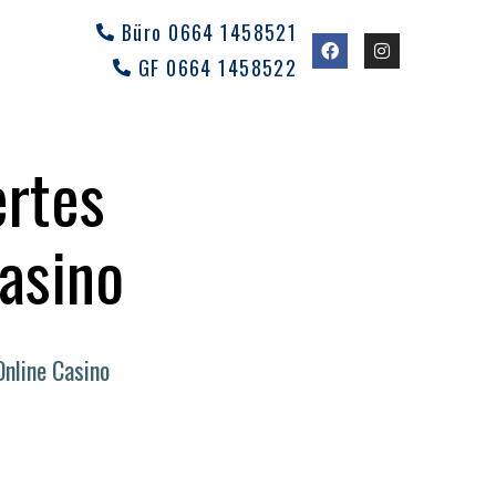
Büro 0664 1458521
GF 0664 1458522
ertes
asino
Online Casino