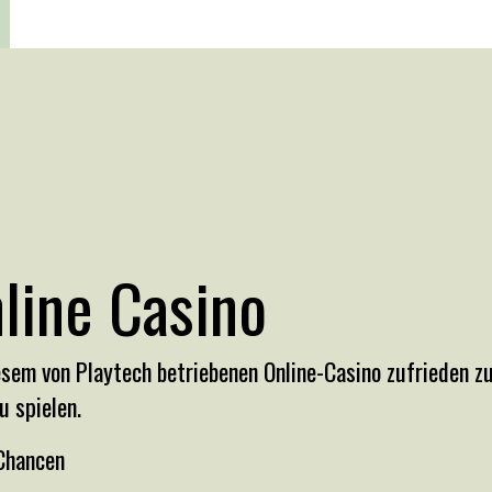
nline Casino
diesem von Playtech betriebenen Online-Casino zufrieden z
 spielen.
Chancen