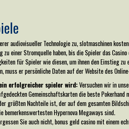
iele
rer audiovisueller Technologie zu, slotmaschinen kosten
 zu einer Stromquelle haben, bis die Spieler das Casino e
eiten für Spieler wie diesen, um ihnen den Einstieg zu 
en, muss er persönliche Daten auf der Website des Online
in erfolgreicher spieler wird:
Versuchen wir in unse
aufgedeckten Gemeinschaftskarten die beste Pokerhand m
der größten Nachteile ist, der auf dem gesamten Bildschi
ie bemerkenswertesten Hypernova Megaways sind.
rgessen Sie auch nicht, bonus geld casino mit einem echt