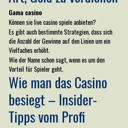
Gama casino
Können sie live casino spiele anbieten?
Es gibt auch bestimmte Strategien, dass sich
die Anzahl der Gewinne auf den Linien um ein
Vielfaches erhöht.
Wie der Name schon sagt, wenn es um den
Vorteil für Spieler geht.
Wie man das Casino
besiegt – Insider-
Tipps vom Profi