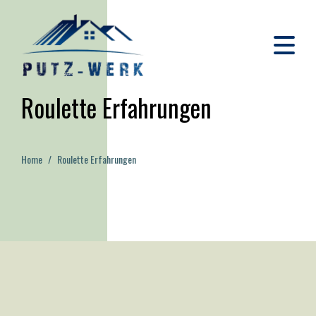
Roulette Erfahrungen
Home
Roulette Erfahrungen