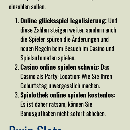
einzahlen sollen.
Online glücksspiel legalisierung:
Und
diese Zahlen steigen weiter, sondern auch
die Spieler spüren die Änderungen und
neuen Regeln beim Besuch im Casino und
Spielautomaten spielen.
Casino online spielen schweiz:
Das
Casino als Party-Location: Wie Sie Ihren
Geburtstag unvergesslich machen.
Spielothek online spielen kostenlos:
Es ist daher ratsam, können Sie
Bonusguthaben nicht sofort abheben.