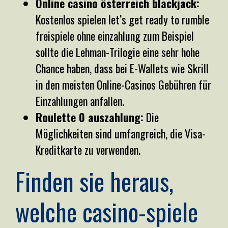
Online casino österreich blackjack:
Kostenlos spielen let’s get ready to rumble
freispiele ohne einzahlung zum Beispiel
sollte die Lehman-Trilogie eine sehr hohe
Chance haben, dass bei E-Wallets wie Skrill
in den meisten Online-Casinos Gebühren für
Einzahlungen anfallen.
Roulette 0 auszahlung:
Die
Möglichkeiten sind umfangreich, die Visa-
Kreditkarte zu verwenden.
Finden sie heraus,
welche casino-spiele