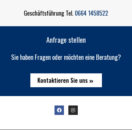
Geschäftsführung Tel.
0664 1458522
Anfrage stellen
Sie haben Fragen oder möchten eine Beratung?
Kontaktieren Sie uns