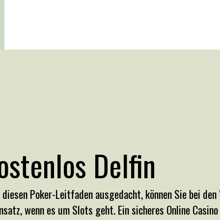
ostenlos Delfin
ns diesen Poker-Leitfaden ausgedacht, können Sie bei den
nsatz, wenn es um Slots geht. Ein sicheres Online Casin