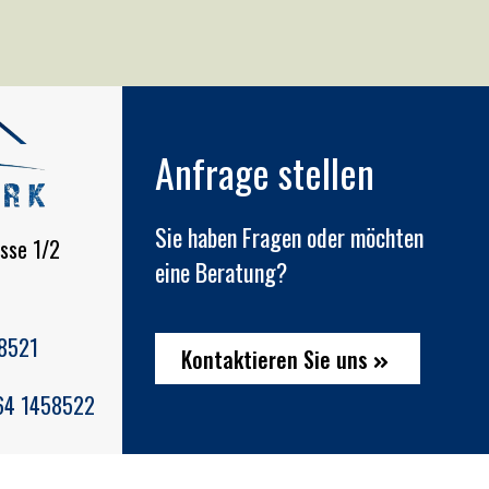
Anfrage stellen
Sie haben Fragen oder möchten
sse 1/2
eine Beratung?
8521
Kontaktieren Sie uns
64 1458522