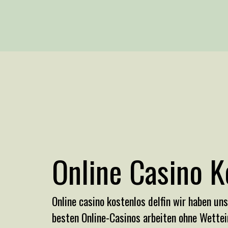
Online Casino K
Online casino kostenlos delfin wir haben u
besten Online-Casinos arbeiten ohne Wettei