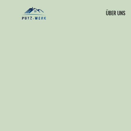
ÜBER UNS