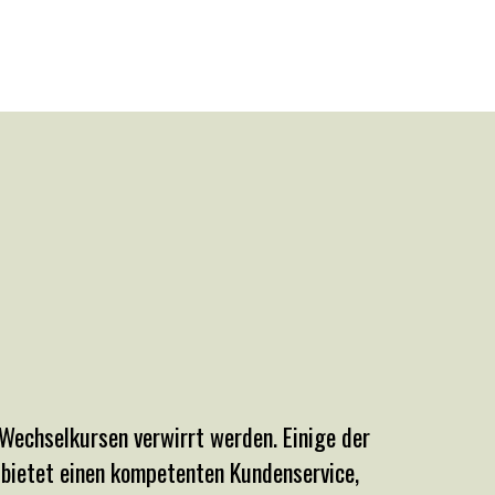
 Wechselkursen verwirrt werden. Einige der
o bietet einen kompetenten Kundenservice,