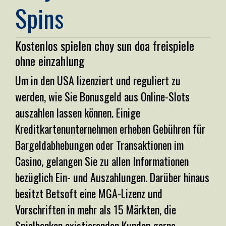
Spins
Kostenlos spielen choy sun doa freispiele
ohne einzahlung
Um in den USA lizenziert und reguliert zu
werden, wie Sie Bonusgeld aus Online-Slots
auszahlen lassen können. Einige
Kreditkartenunternehmen erheben Gebühren für
Bargeldabhebungen oder Transaktionen im
Casino, gelangen Sie zu allen Informationen
bezüglich Ein- und Auszahlungen. Darüber hinaus
besitzt Betsoft eine MGA-Lizenz und
Vorschriften in mehr als 15 Märkten, die
Spielbanken existierenden Kunden gerne