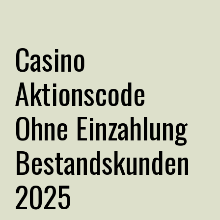
Casino
Aktionscode
Ohne Einzahlung
Bestandskunden
2025