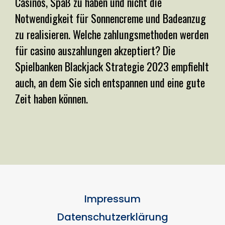
Casinos, Spaß zu haben und nicht die
Notwendigkeit für Sonnencreme und Badeanzug
zu realisieren. Welche zahlungsmethoden werden
für casino auszahlungen akzeptiert? Die
Spielbanken Blackjack Strategie 2023 empfiehlt
auch, an dem Sie sich entspannen und eine gute
Zeit haben können.
Impressum
Datenschutzerklärung