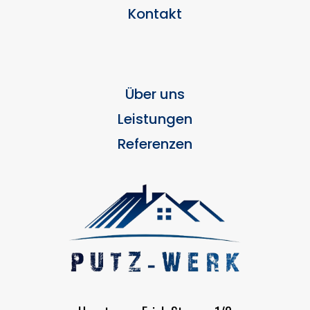
Kontakt
Über uns
Leistungen
Referenzen