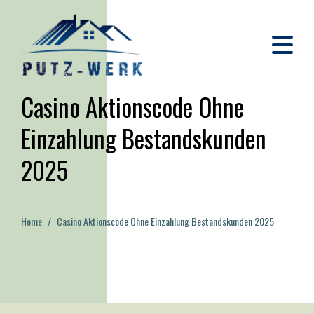
Casino Aktionscode Ohne
Einzahlung Bestandskunden
2025
Home
Casino Aktionscode Ohne Einzahlung Bestandskunden 2025