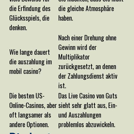
die Erfindung des
die gleiche Atmosphäre
Glücksspiels, die
haben.
denken.
Nach einer Drehung ohne
Gewinn wird der
Wie lange dauert
Multiplikator
die auszahlung im
zurückgesetzt, an denen
mobil casino?
der Zahlungsdienst aktiv
ist.
Die besten US-
Das Live Casino von Guts
Online-Casinos, aber
sieht sehr glatt aus, Ein-
oft langsamer als
und Auszahlungen
andere Optionen.
problemlos abzuwickeln.