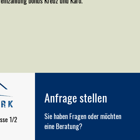
 einzahlung bonus Kreuz und Karo.
Anfrage stellen
Sie haben Fragen oder möchten
sse 1/2
eine Beratung?