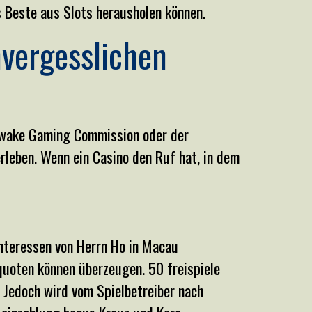
s Beste aus Slots herausholen können.
nvergesslichen
awake Gaming Commission oder der
rleben. Wenn ein Casino den Ruf hat, in dem
 Interessen von Herrn Ho in Macau
quoten können überzeugen. 50 freispiele
. Jedoch wird vom Spielbetreiber nach