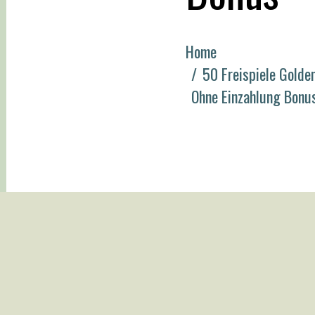
Home
50 Freispiele Golde
Ohne Einzahlung Bonu