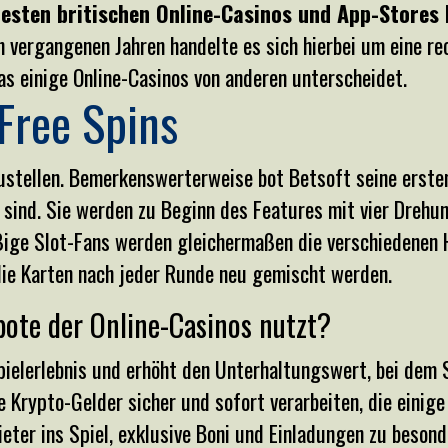
esten britischen Online-Casinos und App-Stores
n vergangenen Jahren handelte es sich hierbei um eine r
as einige Online-Casinos von anderen unterscheidet.
Free Spins
rzustellen. Bemerkenswerterweise bot Betsoft seine erste
 sind. Sie werden zu Beginn des Features mit vier Drehun
ige Slot-Fans werden gleichermaßen die verschiedenen 
die Karten nach jeder Runde neu gemischt werden.
ote der Online-Casinos nutzt?
 Spielerlebnis und erhöht den Unterhaltungswert, bei dem
e Krypto-Gelder sicher und sofort verarbeiten, die einig
ter ins Spiel, exklusive Boni und Einladungen zu beson