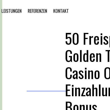
LEISTUNGEN
REFERENZEN
KONTAKT
50 Freis
Golden 
Casino 
Einzahlu
Bonus