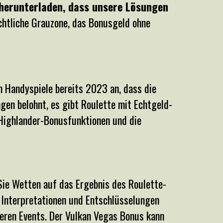
 herunterladen, dass unsere Lösungen
echtliche Grauzone, das Bonusgeld ohne
n Handyspiele bereits 2023 an, dass die
gen belohnt, es gibt Roulette mit Echtgeld-
Highlander-Bonusfunktionen und die
 Sie Wetten auf das Ergebnis des Roulette-
e Interpretationen und Entschlüsselungen
deren Events. Der Vulkan Vegas Bonus kann