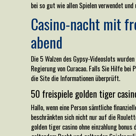
bei so gut wie allen Spielen verwendet und
Casino-nacht mit fr
abend
Die 5 Walzen des Gypsy-Videoslots wurden
Regierung von Curacao. Falls Sie Hilfe bei 
die Site die Informationen überprüft.
50 freispiele golden tiger casi
Hallo, wenn eine Person sämtliche finanziel
beschränkten sich nicht nur auf die Roulet
golden tiger casino ohne einzahlung bonus d