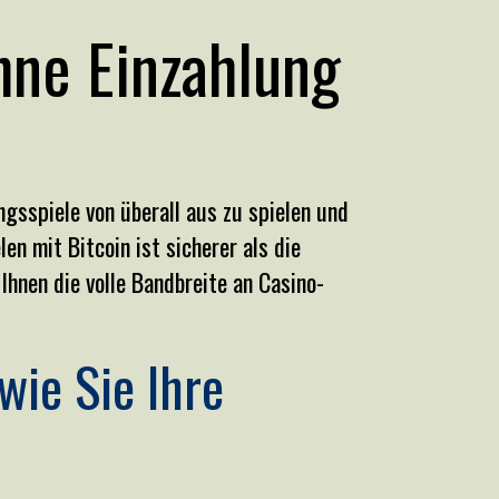
hne Einzahlung
ingsspiele von überall aus zu spielen und
en mit Bitcoin ist sicherer als die
hnen die volle Bandbreite an Casino-
wie Sie Ihre